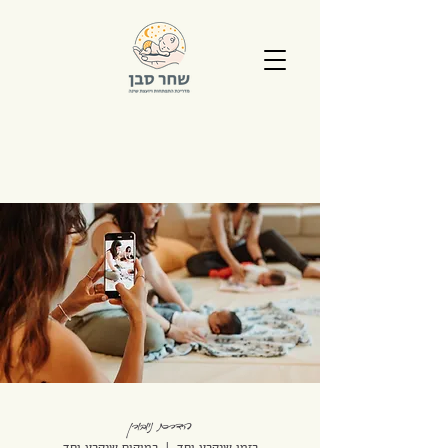
הדרכת ניובורן