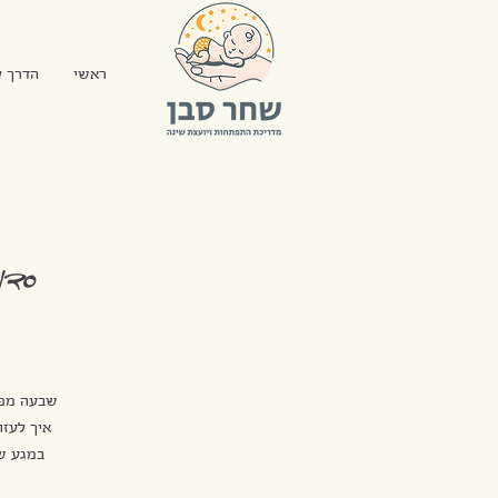
ראשי
הדרך ל
סדנ
שבעה מפג
איך לעזו