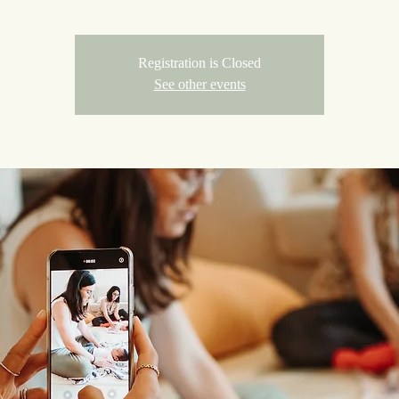
Registration is Closed
See other events