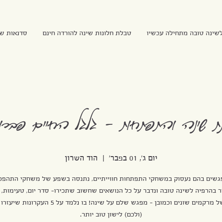
שינה טובה מתחילה עכשיו
טבלת חלונות שינה להורדה חינם
סדנאות ש
ת שינה והתפתחות - גלגל החיים פברו
יום ג׳, 01 בפבר׳
  |  
הוד השרון
שים בהם נעסוק במשחקי התפתחות חווייתיים, נתנסה בשפע של משחקי התהפכו
ר בהרפיה לשינה טובה ונדבר על כל הנושאים שחשוב שתכירו- סדר יום, טעימות,
במגע של מרקמים שונים וכמובן - מפגש שלם על שינה! בו נלמד על 5
(ולכם) לישון טוב יותר.