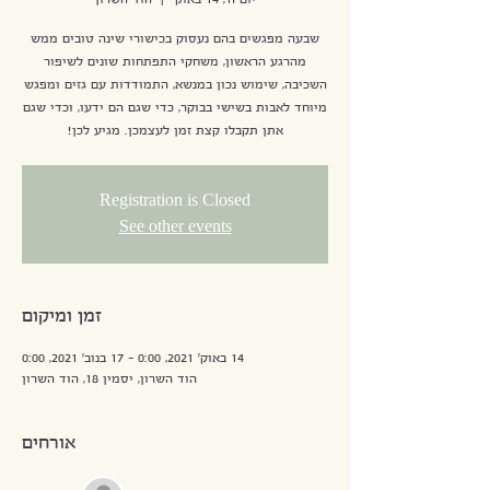
יום ה׳, 14 באוק׳
  |  
הוד השרון
שבעה מפגשים בהם נעסוק בכישורי שינה טובים ממש
מהרגע הראשון, משחקי התפתחות שונים לשיפור
השכיבה, שימוש נכון במנשא, התמודדות עם גזים ומפגש
מיוחד לאבות בשישי בבוקר, כדי שגם הם ידעו, וכדי שגם
אתן תקבלו קצת זמן לעצמכן. מגיע לכן!
Registration is Closed
See other events
זמן ומיקום
14 באוק׳ 2021, 0:00 – 17 בנוב׳ 2021, 0:00
הוד השרון, יסמין 18, הוד השרון
אורחים