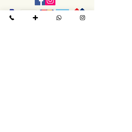
.הרכישה באתר בטוחה ומאובטחת
הירשמו לקבלת עידכונים
לדעת מראש על הרצאות
וסדנאות חדשות
בלי ספאם
<