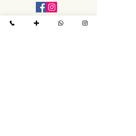
.הרכישה באתר בטוחה ומאובטחת
הירשמו לקבלת עידכונים
לדעת מראש על הרצאות
וסדנאות חדשות
בלי ספאם
<