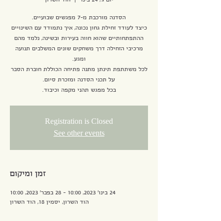
יום ג׳, 24 בינו׳
  |  
הוד השרון
כיצד לעודד זחילת גחון נכונה, איך נתמודד עם השינויים
ההתפתחותיים שהוא חווה בעירות ובשינה, נלמד מהם
מרכיבי הזחילה דרך משחקים שונים המשלבים תנועה
לכל משתתפת תינתן מתנה פתיחה הכוללת חוברת הסבר
בכל מפגש תהני מקפה וכיבוד.
Registration is Closed
See other events
זמן ומיקום
24 בינו׳ 2023, 10:00 – 28 בפבר׳ 2023, 10:00
הוד השרון, יסמין 18, הוד השרון