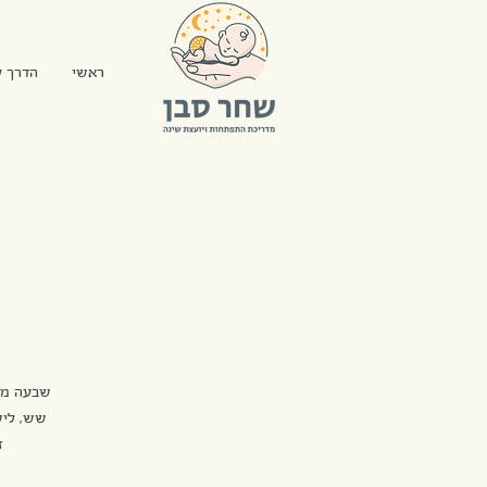
ראשי
הדרך ל
שבעה מפג
שש, ליש