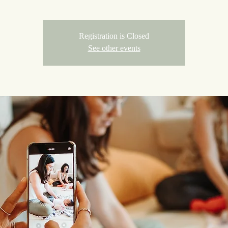
Registration is Closed
See other events